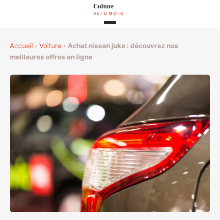
Accueil
›
Voiture
›
Achat nissan juke : découvrez nos
meilleures offres en ligne