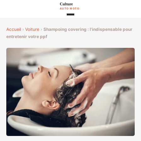
Accueil
›
Voiture
›
Shampoing covering : l'indispensable pour
entretenir votre ppf