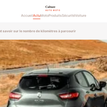
Accueil
Actu
Moto
Produits
Sécurité
Voiture
ut savoir sur le nombre de kilomètres à parcourir