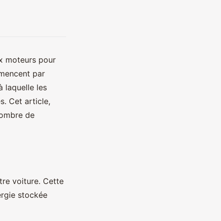
ux moteurs pour
mmencent par
à laquelle les
. Cet article,
nombre de
re voiture. Cette
ergie stockée