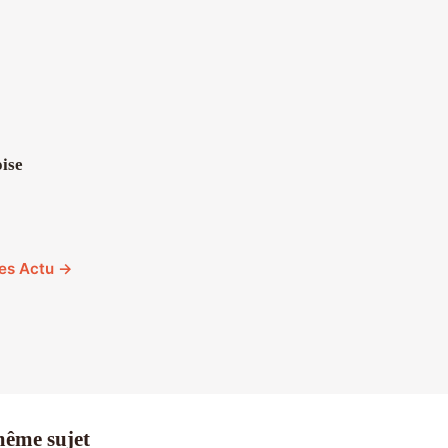
ise
cles Actu →
même sujet