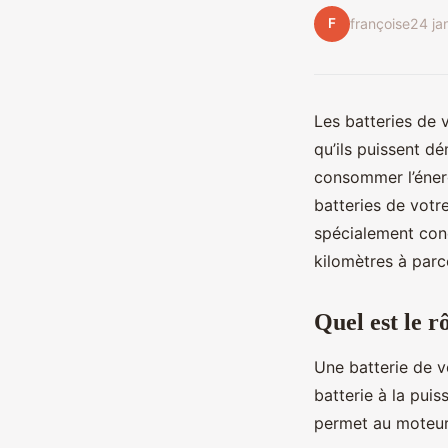
F
françoise
24 ja
Les batteries de 
qu’ils puissent d
consommer l’énergi
batteries de votr
spécialement conç
kilomètres à parc
Quel est le r
Une batterie de v
batterie à la pui
permet au moteur 