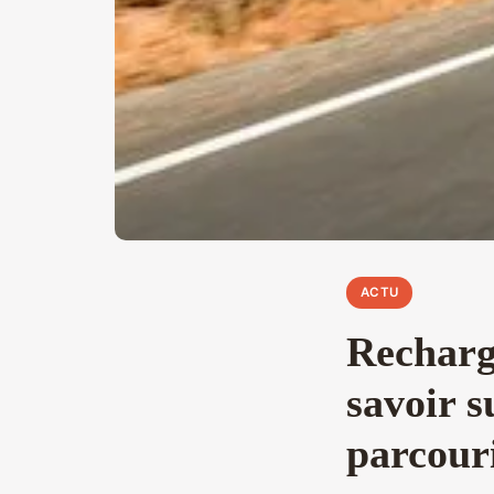
ACTU
Recharge
savoir s
parcour