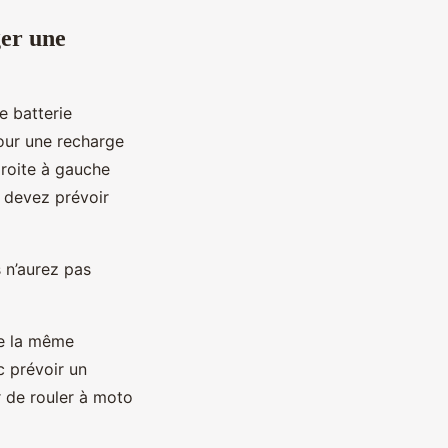
ger une
e batterie
our une recharge
droite à gauche
s devez prévoir
s n’aurez pas
de la même
c prévoir un
r de rouler à moto