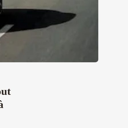
out
à