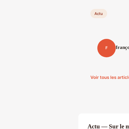
Actu
franço
F
Voir tous les arti
Actu — Sur le 