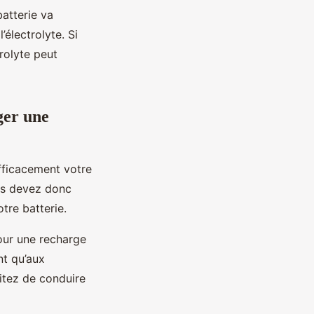
atterie va
’électrolyte. Si
rolyte peut
ger une
efficacement votre
us devez donc
tre batterie.
our une recharge
nt qu’aux
itez de conduire